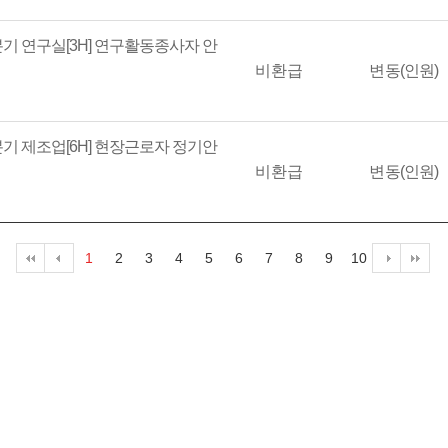
분기 연구실[3H] 연구활동종사자 안
비환급
변동(인원)
분기 제조업[6H] 현장근로자 정기안
비환급
변동(인원)
1
2
3
4
5
6
7
8
9
10