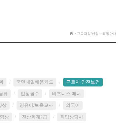
> 교육과정/신청 >
과정안내
획
/
국민내일배움카드
/
근로자 안전보건
물류
/
법정필수
/
비즈니스 매너
향상
/
영유아/보육교사
/
외국어
 향상
/
전산회계2급
/
직업상담사