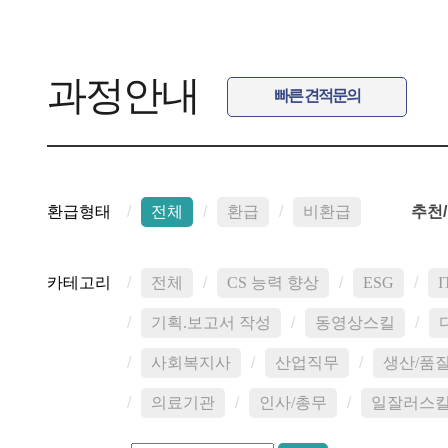
과정안내
빠른 견적문의
환급형태
/
전체
/
환급
/
비환급
추천
카테고리
/
전체
/
CS 능력 향상
/
ESG
/
/
기획.보고서 작성
/
동영상스킬
/
/
사회복지사
/
산업직무
/
생산/품
/
의료기관
/
인사/총무
/
일잘러스