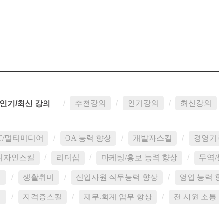
/
추천강의
/
인기강의
/
최신강의
/인기/최신 강의
IT/멀티미디어
/
OA 능력 향상
/
개발자스킬
/
경영기
디자인스킬
/
리더십
/
마케팅/홍보 능력 향상
/
무역/
질
/
생활취미
/
신입사원 직무능력 향상
/
영업 능력 
킬
/
자격증스킬
/
재무.회계 업무 향상
/
전 사원 소통